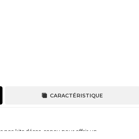
CARACTÉRISTIQUE
c nos kits décos, conçu pour offrir un