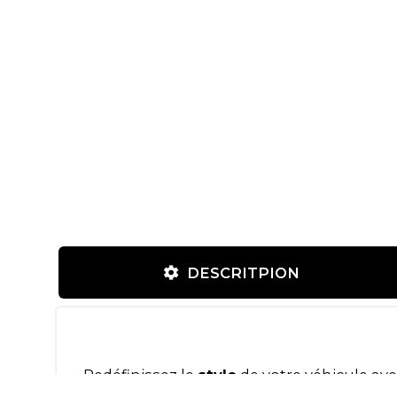
DESCRITPION
Redéfinissez le
style
de votre véhicule ave