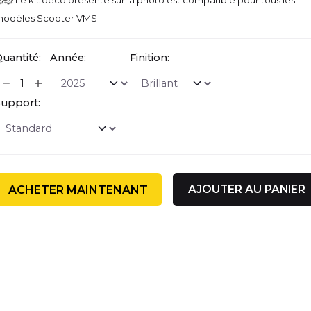
Le kit déco présenté sur la photo est compatible pour tous les
odèles Scooter VMS
uantité:
Année:
Finition:
upport:
AJOUTER AU PANIER
ACHETER MAINTENANT