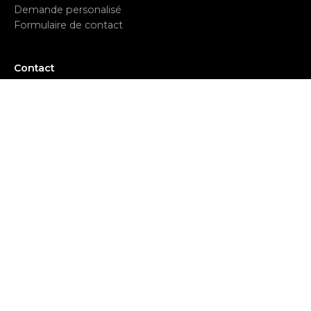
Demande personalisé
Formulaire de contact
Contact
Service client
contact@cuttingkit.com
Commandes et infos
(+213)
0770 863 963
Adresse
Cutting office
161 Av. des 40 Martyrs
Oran 31000
Algérie