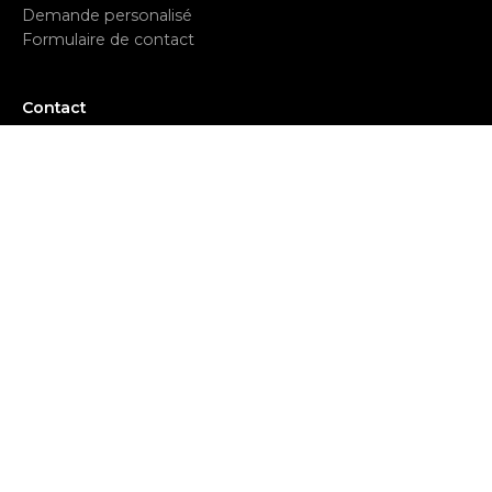
Demande personalisé
Formulaire de contact
Contact
Service client
contact@cuttingkit.com
Commandes et infos
(+213)
0770 863 963
Adresse
Cutting office
161 Av. des 40 Martyrs
Oran 31000
Algérie