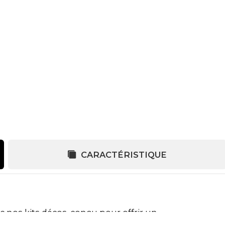
CARACTÉRISTIQUE
c nos kits décos, conçu pour offrir un