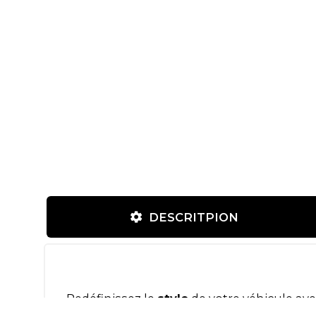
DESCRITPION
Redéfinissez le
style
de votre véhicule ave