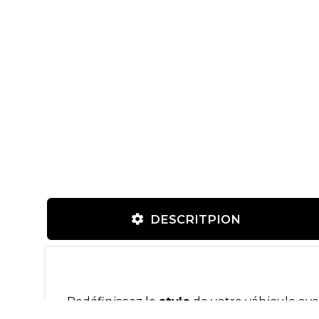
DESCRITPION
Redéfinissez le
style
de votre véhicule ave