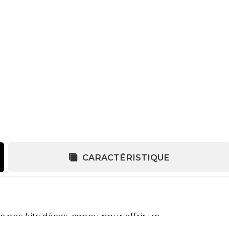
CARACTÉRISTIQUE
c nos kits décos, conçu pour offrir un