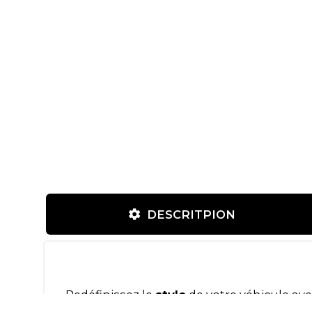
DESCRITPION
Redéfinissez le
style
de votre véhicule ave