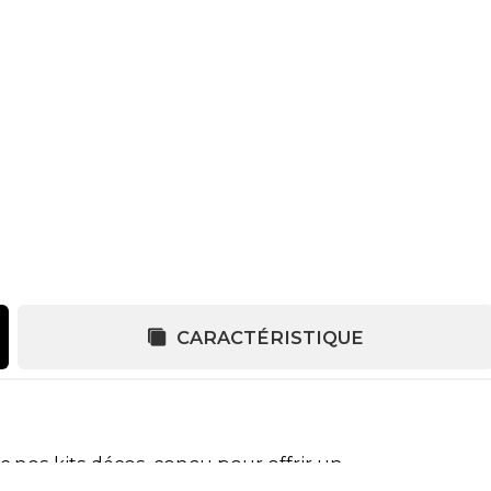
CARACTÉRISTIQUE
c nos kits décos, conçu pour offrir un