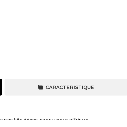
CARACTÉRISTIQUE
c nos kits décos, conçu pour offrir un