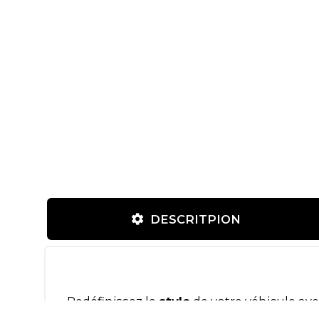
DESCRITPION
Redéfinissez le
style
de votre véhicule ave