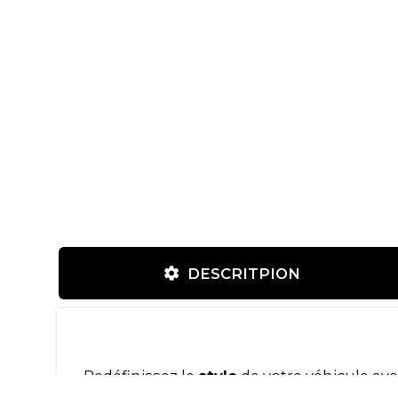
DESCRITPION
Redéfinissez le
style
de votre véhicule ave