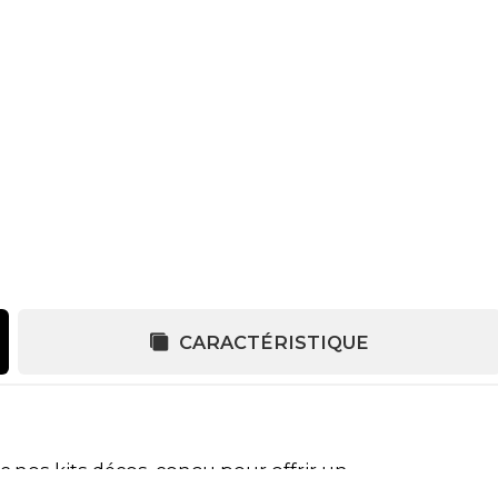
CARACTÉRISTIQUE
c nos kits décos, conçu pour offrir un