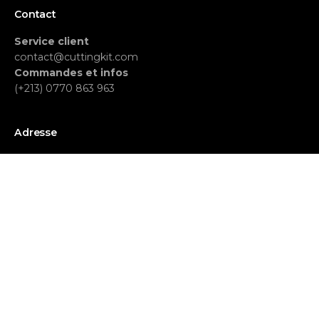
Contact
Service client
contact@cuttingkit.com
Commandes et infos
(+213)
0770 863 963
Adresse
Cutting office
161 Av. des 40 Martyrs
Oran 31000
Algérie
© 2026 Cutting by irovision.
| Toutes les marques déposées et
commerciales appartiennent à leurs propriétaires respectifs.
Politiques de confidentialité
|
Conditions générales